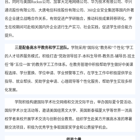
台。同时与美国
Ruckus公司、加拿大北电网络公司、华为技术有限公司、中兴
通讯股份有限公司、大唐电信科技股份有限公司、360企业安全集团等国内外著
名企业建立战略合作关系，有效促进产学研融合，推动科技成果转移转化。学
生在校期间可赴相关国内外企业进行生产实习、社会实践，促进学生综合能力
提升。
三是配备高水平教务和学工团队。
学院采用
“国际化”教务和“个性化”学工
的人才培养服务模式，积极打造“党政领导班子-本科生导师-教务员-辅导员-班主
任”等“五位一体”的教务学工工作体系。在教务管理中积极帮助学生做好中美课
程选择、学分置换、学位申请、学业预警等工作，在学生工作中积极提供学业
指导、就业帮扶、奖助学金申请、心理疏导等个性化服务，帮助学生实现多样
化发展。
学院积极构建国际学术社交网络和交流交际平台，举办国际夏令营活动、
国际学术沙龙活动等，邀请美国纽黑文大学、英国斯泰福厦大学等世界一流高
校学者来校开展学术交流与创新创业教育。组织学生赴美方开展高水准的寒暑
期交流项目，积极为优秀学生争取国家奖学金和公费留学机会。
师资力量