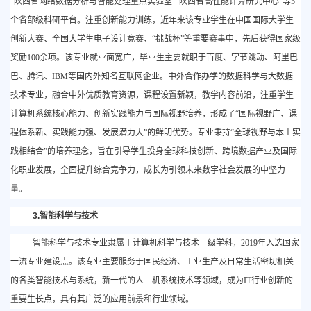
“陕西省网络数据分析与智能处理重点实验室”“陕西省高性能计算研究中心”等5
个省部级科研平台。注重创新能力训练，近年来该专业学生在中国国际大学生
创新大赛、全国大学生电子设计竞赛、“挑战杯”等重要赛事中，先后获得国家级
奖励100余项。该专业就业面宽广，毕业生主要就职于百度、字节跳动、阿里巴
巴、腾讯、IBM等国内外知名互联网企业。中外合作办学的数据科学与大数据
技术专业，融合中外优质教育资源，课程设置新颖，教学内容前沿，注重学生
计算机系统核心能力、创新实践能力与国际视野培养，形成了“国际视野广、课
程体系新、实践能力强、发展潜力大”的鲜明优势。专业秉持“全球视野与本土实
践相结合”的培养理念，旨在引导学生投身全球科技创新、跨境数据产业及国际
化职业发展，全面提升综合竞争力，成长为引领未来数字社会发展的中坚力
量。
3.智能科学与技术
智能科学与技术专业隶属于计算机科学与技术一级学科，
2019年入选国家
一流专业建设点。
该专业主要服务于国民经济、工业生产及日常生活密切相关
的各类智能技术与系统，新一代的人－机系统技术等领域，成为
IT行业创新的
重要生长点，具有其广泛的应用前景和行业领域。