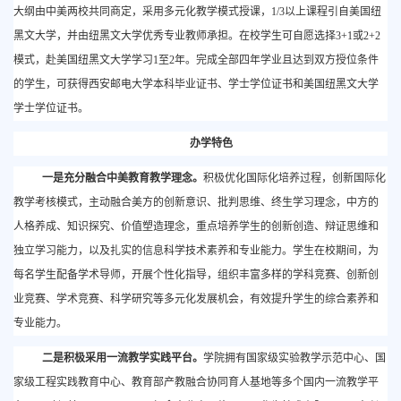
大纲由中美两校共同商定，采用多元化教学模式授课，1/3以上课程引自美国纽
黑文大学，并由纽黑文大学优秀专业教师承担。在校学生可自愿选择3+1或2+2
模式，赴美国纽黑文大学学习1至2年。完成全部四年学业且达到双方授位条件
的学生，可获得西安邮电大学本科毕业证书、学士学位证书和美国纽黑文大学
学士学位证书。
办学特色
一是充分融合中美教育教学理念。
积极优化国际化培养过程，创新国际化
教学考核模式，主动融合美方的
创新意识、
批判思维、终生学习理念，中方的
人格养成、知识探究、价值塑造理念，重点培养学生的创新创造、辩证思维和
独立学习能力，以及扎实的信息科学技术素养和专业能力。学生在校期间，为
每名学生配备学术导师，开展个性化指导，组织丰富多样的学科竞赛、创新创
业竞赛、学术竞赛、科学研究等多元化发展机会，有效提升学生的综合素养和
专业能力。
二是积极采用一流教学实践平台。
学院拥有国家级实验教学示范中心、国
家级工程实践教育中心、教育部产教融合协同育人基地等多个国内一流教学平