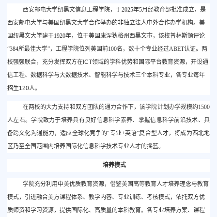
西安邮电大学纽黑文信息工程学院，于
2025年5月经教育部批准成立，是
西安邮电大学与美国纽黑文大学
合作举办的非独立法人中外合作办学机构。
美
国纽黑文大学建于
1920年，位于美国康涅狄格州西黑文市，该校普林斯顿评论
“384所最佳大学”，工程学院位列美国前100名，数十个专业经过ABET认证。两
校强强联合，充分发挥双方在
ICT领域的学科优势和国际平台教育资源，开设通
信工程、数据科学与大数据技术、智能科学与技术三个本科专业，各专业每年
招生120人。
在两校的大力支持和双方团队的通力合作下，该学院计划办学规模约
1500
人左右。
学院致力于培养具有良好信息科学素养、掌握信息科学前沿技术、具
备跨文化沟通能力，适应全球化竞争的
“专业+英语”复
合型人才，将成为西北地
区乃至全国范围内培养国际化信息科学技术专业人才的摇篮。
培养模式
学院充分利用中美优质教育资源，借鉴美国高等教育人才培养理念与教育
模式，引进融合美方课程体系、教学内容、专业训练、考核模式，依托双方优
质师资和学习资源，提供国际化、高质量的本科教育。
各专业培养方案、课程