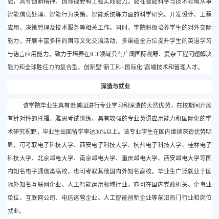
能，具有创新精神、国际视野和工程实践能力。能在智能科学与技术领域从事
智能信息处理、智能行为决策、智能系统等方面的科学研究、开发设计、工程
应用、决策管理及技术服务等相关工作。同时，学院积极培养学生的对外交际
能力，开展丰富多样的国际文化交流活动，多渠道全方位提升学生的英语学习
与语言应用能力。致力于培养在
ICT领域具有广阔国际视野、复杂工程问题解决
能力和全球胜任力的复合型、创新型“新工科+国际化”高端技术和管理人才。
深造与就业
该学院毕业生具有赴美国进行专业学习和深造的天然优势，在校期间开展
有针对性的托福、雅思考试训练，具有较强的专业英语应用能力和国际化的学
术研究视野，毕业生出国留学率达
30%以上。该专业学生在国内继续深造优势明
显，可考取电子科技大学、西安电子科技大学、杭州电子科技大学、桂林电子
科技大学、北京邮电大学、南京邮电大学、重庆邮电大学、西安邮电大学等国
内知名电子通信类高校，也可考取其他国内外知名高校。毕业生广泛就业于国
际外知名互联网企业、人工智能运用领域行业，亦可在国内党政机关、企事业
单位、互联网公司、电信运营企业、人工智能创新企业等前沿热门行业和岗位
就业。