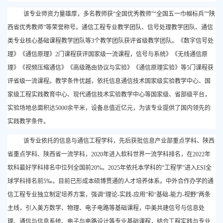
该专业师资力量雄厚，多名教师获
“全国优秀教师”“全国五一巾帼标兵”“陕
西省优秀教师”等荣誉称号。通信工程专业教学团队、信号处理教学团队、通信
类专业核心基础课程教学团队等3个教学团队获评省级教学团队。《数字信号处
理》《通信原理》2门课程获评国家级一流课程，信号与系统》《无线通信原
理》《视频压缩通信》《高级路由协议与实验》《通信原理实验》等5门课程获
评省级一流课程。教学条件优越，依托信息通信技术国家级实验教学中心、国
家级工程实践教育中心、现代通信技术实验教学中心等国家级、省部级平台，
实验场地总面积达5000余平米，设备总值近亿元，为该专业提供了国内领先的
实践教学条件。
该专业依托的信息与通信工程学科，先后获批信息产业部重点学科、陕西
省重点学科、陕西省一流学科，
2020年进入软科世界一流学科排名，在2022年
软科最好学科排名中位列全国前20%。2025年依托本学科的“工程学”进入ESI全
球学科排名前5‰，目前已形成本硕博贯通的人才培养体系。中外合作办学的通
信工程专业独立制定培养方案，强调“理论-实践-应用”和“基础-能力-视野”两条
主线，引入美方数学、物理、电子电路等基础课程，中美共建信号与信息处
理、通信与信息系统、电子与电路设计等专业基础课程，结合工程实践与专业