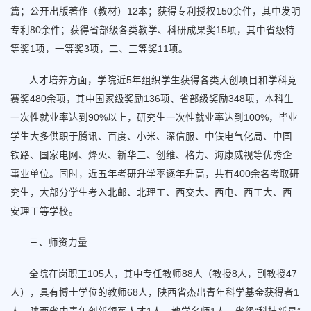
篇；公开出版著作（教材）12本；获得专利授权150余件，其中发明
专利80余件；获得省部级各类教学、科研成果奖15项，其中省级特
等奖1项，一等奖3项，二、三等奖11项。
人才培养方面，学院近5年组织学生获得各类大创项目和学科竞
赛奖480余项，其中国家级奖励136项、省部级奖励348项，本科生
一次性就业率达到90%以上，研究生一次性就业率达到100%，毕业
学生大多供职于腾讯、百度、小米、深信服、中铁电气化局、中国
铁路、国家电网、烽火、新华三、创维、格力、海康威视等优秀企
事业单位。同时，近五年考研升学率逐年升高，共有400余名考取研
究生，大部分学生考入北邮、北理工、西交大、西电、西工大、西
安理工等学校。
三、师资力量
全院在岗职工105人，其中专任教师88人（教授8人，副教授47
人），具有博士学位的教师68人，陕西省杰出青年科学基金获得者1